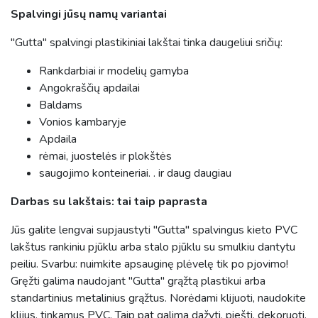
Spalvingi jūsų namų variantai
"Gutta" spalvingi plastikiniai lakštai tinka daugeliui sričių:
Rankdarbiai ir modelių gamyba
Angokraščių apdailai
Baldams
Vonios kambaryje
Apdaila
rėmai, juostelės ir plokštės
saugojimo konteineriai. . ir daug daugiau
Darbas su lakštais: tai taip paprasta
Jūs galite lengvai supjaustyti "Gutta" spalvingus kieto PVC
lakštus rankiniu pjūklu arba stalo pjūklu su smulkiu dantytu
peiliu. Svarbu: nuimkite apsauginę plėvelę tik po pjovimo!
Gręžti galima naudojant "Gutta" grąžtą plastikui arba
standartinius metalinius grąžtus. Norėdami klijuoti, naudokite
klijus, tinkamus PVC. Taip pat galima dažyti, piešti, dekoruoti.