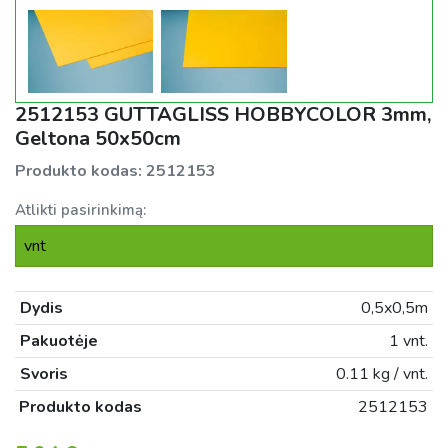
2512153 GUTTAGLISS HOBBYCOLOR 3mm,
Geltona 50x50cm
Produkto kodas:
2512153
Atlikti pasirinkimą:
vnt
Dydis
0,5x0,5m
Pakuotėje
1 vnt.
Svoris
0.11 kg / vnt.
Produkto kodas
2512153