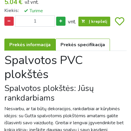
5.04
€
už
vnt.
Kiekis:
Turime
vnt.
Į krepšelį
Prekės informacija
Prekės specifikacija
Spalvotos PVC
plokštės
Spalvotos plokštės: Jūsų
rankdarbiams
Nesvarbu, ar tai būtų dekoracijos, rankdarbiai ar kūrybinės
idėjos: su Gutta spalvotomis plokštėmis amatams galite
išlasvinti savo vaizduotę. Greitai ir lengvai įgyvendinkite bet
kokią idėją– įneškite daugiau spalvų į savo kasdienį