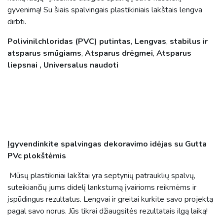
gyvenimą! Su šiais spalvingais plastikiniais lakštais lengva
dirbti.
Polivinilchloridas (PVC) putintas, Lengvas
,
stabilus ir
atsparus smūgiams
,
Atsparus drėgmei
,
Atsparus
liepsnai , Universalus naudoti
Įgyvendinkite spalvingas dekoravimo idėjas su Gutta
PVc plokštėmis
Mūsų plastikiniai lakštai yra septynių patrauklių spalvų,
suteikiančių jums didelį lankstumą įvairioms reikmėms ir
įspūdingus rezultatus. Lengvai ir greitai kurkite savo projektą
pagal savo norus. Jūs tikrai džiaugsitės rezultatais ilgą laiką!