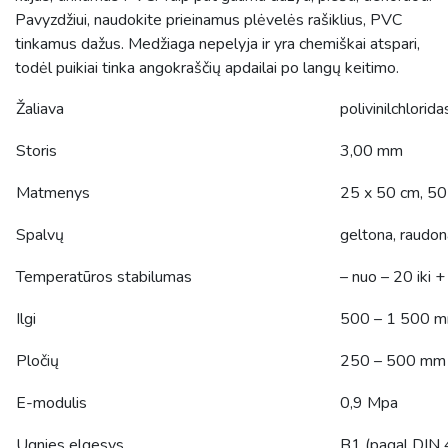
Pavyzdžiui, naudokite prieinamus plėvelės rašiklius, PVC
tinkamus dažus. Medžiaga nepelyja ir yra chemiškai atspari,
todėl puikiai tinka angokraščių apdailai po langų keitimo.
Žaliava
polivinilchlorid
Storis
3,00 mm
Matmenys
25 x 50 cm, 50
Spalvų
geltona, raudona
Temperatūros stabilumas
– nuo – 20 iki 
Ilgi
500 – 1 500 
Pločių
250 – 500 mm
E-modulis
0,9 Mpa
Ugnies elgesys
B1 (pagal DIN