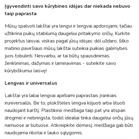
Įgyvendinti savo kūrybines idėjas dar niekada nebuvo
taip paprasta
Mūsų spalvoti lakštai yra lengvi ir lengvai apdorojami, tačiau
užtikrina puikų stabilumą daugeliui pritaikymo sričių. Kurkite
projektus laisvai, viskas pagal jūsų idėjas: dėl uždaro, šilko
matinio paviršiaus mūsų lakštai suteikia puikias galimybes
juos tobulinti. Nesvarbu, ar tai būtų spausdinimas,
ženklinimas, dažymas ir laminavimas - suteikite savo
kūrybiškumui laisvę!
Lengvas ir universalus
Lakštai yra labai lengvai apirbami paprastais įrankiais
iruniversalūs. Be to, plokšteles lengva klijuoti arba lituoti
naudojant karštį. Plastikinė medžiaga taip pat yra atspari
drėgmei ir nebringsta, todėl idealiai tinka daugeliui sričių jūsų
namuose ar butuose. Atkreipkite dėmesį: medžiaga gali būti
naudojama ribotai ir lauko sąlygomis.