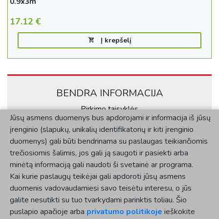
17.12
€
Į krepšelį
BENDRA INFORMACIJA
Pirkimo taisyklės
Kontaktai
Jūsų asmens duomenys bus apdorojami ir informacija iš jūsų
Privatumo politika
įrenginio (slapukų, unikalių identifikatorių ir kiti įrenginio
KLIENTAMS
duomenys) gali būti bendrinama su paslaugas teikiančiomis
trečiosiomis šalimis, jos gali ją saugoti ir pasiekti arba
Mano paskyra
minėtą informaciją gali naudoti ši svetainė ar programa.
Užsakymų istorija
Kai kurie paslaugų teikėjai gali apdoroti jūsų asmens
SOCIALINĖ SKLAIDA
duomenis vadovaudamiesi savo teisėtu interesu, o jūs
galite nesutikti su tuo tvarkydami parinktis toliau. Šio
puslapio apačioje arba
privatumo politikoje
ieškokite