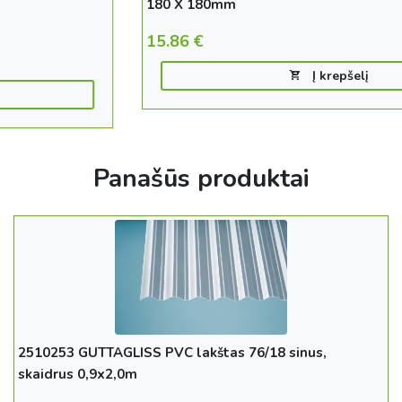
180 X 180mm
15.86
€
Į krepšelį
Panašūs produktai
2510253 GUTTAGLISS PVC lakštas 76/18 sinus,
skaidrus 0,9x2,0m
11.42
€