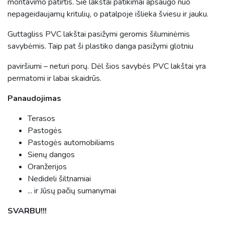
montavimo patirtis. Šie lakštai patikimai apsaugo nuo
nepageidaujamų kritulių, o patalpoje išlieka šviesu ir jauku.
Guttagliss PVC lakštai pasižymi geromis šiluminėmis
savybėmis. Taip pat ši plastiko danga pasižymi glotniu
paviršiumi – neturi porų. Dėl šios savybės PVC lakštai yra
permatomi ir labai skaidrūs.
Panaudojimas
Terasos
Pastogės
Pastogės automobiliams
Sienų dangos
Oranžerijos
Nedideli šiltnamiai
... ir Jūsų pačių sumanymai
SVARBU!!!