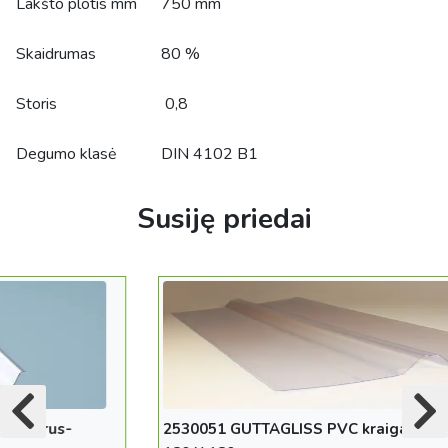
Lakšto plotis mm
750 mm
Skaidrumas
80 %
Storis
0,8
Degumo klasė
DIN 4102 B1
Susiję priedai
2530051 GUTTAGLISS PVC kraigas, skaidrus-1100 X