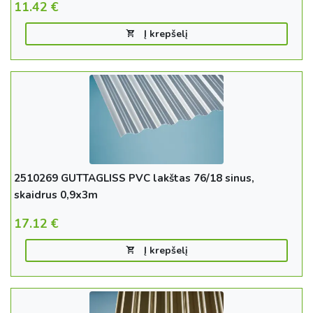
Į krepšelį
2510269 GUTTAGLISS PVC lakštas 76/18 sinus,
skaidrus 0,9x3m
17.12
€
Į krepšelį