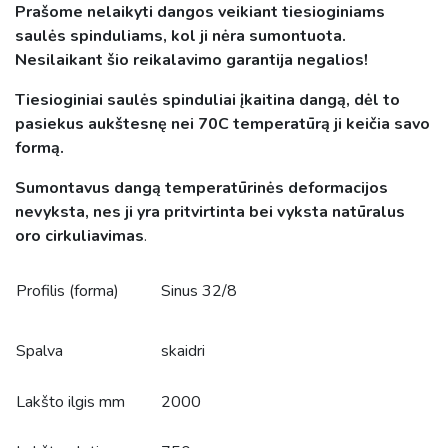
Prašome nelaikyti dangos veikiant tiesioginiams
saulės spinduliams, kol ji nėra sumontuota.
Nesilaikant šio reikalavimo garantija negalios!
Tiesioginiai saulės spinduliai įkaitina dangą, dėl to
pasiekus aukštesnę nei 70C temperatūrą ji keičia savo
formą.
Sumontavus dangą temperatūrinės deformacijos
nevyksta, nes ji yra pritvirtinta bei vyksta natūralus
oro cirkuliavimas
.
Profilis (forma)
Sinus 32/8
Spalva
skaidri
Lakšto ilgis mm
2000