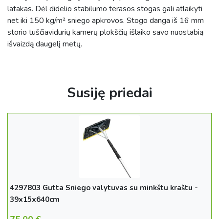
latakas. Dėl didelio stabilumo terasos stogas gali atlaikyti
net iki 150 kg/m² sniego apkrovos. Stogo danga iš 16 mm
storio tuščiavidurių kamerų plokščių išlaiko savo nuostabią
išvaizdą daugelį metų.
Susiję priedai
4297803 Gutta Sniego valytuvas su minkštu kraštu -
39x15x640cm