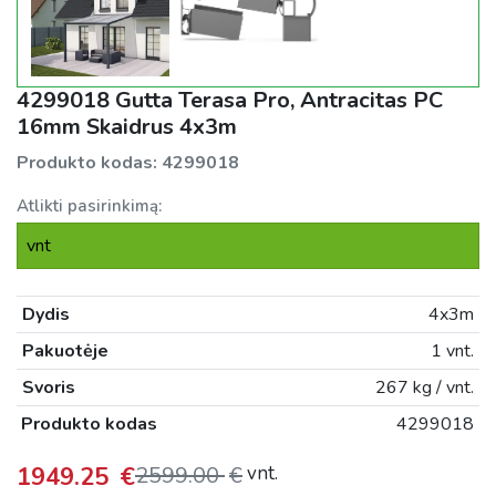
4299018 Gutta Terasa Pro, Antracitas PC
16mm Skaidrus 4x3m
Produkto kodas:
4299018
Atlikti pasirinkimą:
vnt
Dydis
4x3m
Pakuotėje
1 vnt.
Svoris
267 kg / vnt.
Produkto kodas
4299018
1949.25
€
2599.00
€
vnt.