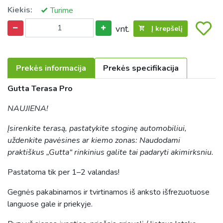
Kiekis:
Turime
vnt.
Į krepšelį
Prekės informacija
Prekės specifikacija
Gutta Terasa Pro
NAUJIENA!
Įsirenkite terasą, pastatykite stoginę automobiliui,
uždenkite pavėsines ar kiemo zonas: Naudodami
praktiškus „Gutta“ rinkinius galite tai padaryti akimirksniu.
Pastatoma tik per 1–2 valandas!
Gegnės pakabinamos ir tvirtinamos iš anksto išfrezuotuose
languose gale ir priekyje.