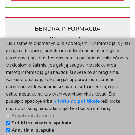
BENDRA INFORMACIJA
Pirkimo taisyklės
Jūsų asmens duomenys bus apdorojami ir informacija iš jūsų
Kontaktai
įrenginio (slapukų, unikalių identifikatorių ir kiti įrenginio
Privatumo politika
duomenys) gali būti bendrinama su paslaugas teikiančiomis
KLIENTAMS
trečiosiomis šalimis, jos gali ją saugoti ir pasiekti arba
minėtą informaciją gali naudoti ši svetainė ar programa.
Mano paskyra
Kai kurie paslaugų teikėjai gali apdoroti jūsų asmens
Užsakymų istorija
duomenis vadovaudamiesi savo teisėtu interesu, o jūs
SOCIALINĖ SKLAIDA
galite nesutikti su tuo tvarkydami parinktis toliau. Šio
puslapio apačioje arba
privatumo politikoje
ieškokite
nuorodos, kurią naudodami galite atšaukti sutikimą.
Privalomi slapukai
Sutikti su visais slapukais
Analitiniai slapukai