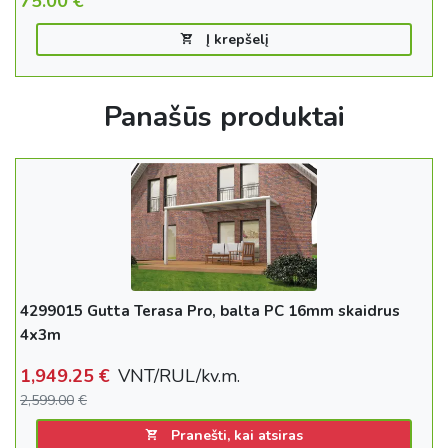
75.00
€
Į krepšelį
Panašūs produktai
4299015 Gutta Terasa Pro, balta PC 16mm skaidrus
4x3m
1,949.25
€
VNT/RUL/kv.m.
2,599.00
€
Pranešti, kai atsiras