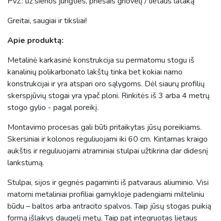
Pvz.: už sienos jungties, priešais griovelį / lietaus lataką
Greitai, saugiai ir tiksliai!
Apie produktą:
Metalinė karkasinė konstrukcija su permatomu stogu iš
kanalinių polikarbonato lakštų tinka bet kokiai namo
konstrukcijai ir yra atspari oro sąlygoms. Dėl siaurų profilių
skerspjūvių stogai yra ypač ploni. Rinkitės iš 3 arba 4 metrų
stogo gylio - pagal poreikį.
Montavimo procesas gali būti pritaikytas jūsų poreikiams.
Skersiniai ir kolonos reguliuojami iki 60 cm. Kintamas kraigo
aukštis ir reguliuojami atraminiai stulpai užtikrina dar didesnį
lankstumą.
Stulpai, sijos ir gegnės pagaminti iš patvaraus aliuminio. Visi
matomi metaliniai profiliai gamykloje padengiami milteliniu
būdu – baltos arba antracito spalvos. Taip jūsų stogas puikią
formą išlaikys daugelį metų. Taip pat integruotas lietaus