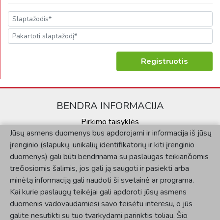
Registruotis
BENDRA INFORMACIJA
Pirkimo taisyklės
Jūsų asmens duomenys bus apdorojami ir informacija iš jūsų
Kontaktai
įrenginio (slapukų, unikalių identifikatorių ir kiti įrenginio
Privatumo politika
duomenys) gali būti bendrinama su paslaugas teikiančiomis
KLIENTAMS
trečiosiomis šalimis, jos gali ją saugoti ir pasiekti arba
minėtą informaciją gali naudoti ši svetainė ar programa.
Mano paskyra
Kai kurie paslaugų teikėjai gali apdoroti jūsų asmens
Užsakymų istorija
duomenis vadovaudamiesi savo teisėtu interesu, o jūs
SOCIALINĖ SKLAIDA
galite nesutikti su tuo tvarkydami parinktis toliau. Šio