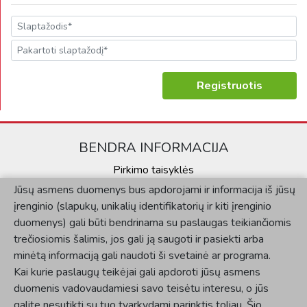
Registruotis
BENDRA INFORMACIJA
Pirkimo taisyklės
Jūsų asmens duomenys bus apdorojami ir informacija iš jūsų
Kontaktai
įrenginio (slapukų, unikalių identifikatorių ir kiti įrenginio
Privatumo politika
duomenys) gali būti bendrinama su paslaugas teikiančiomis
KLIENTAMS
trečiosiomis šalimis, jos gali ją saugoti ir pasiekti arba
minėtą informaciją gali naudoti ši svetainė ar programa.
Mano paskyra
Kai kurie paslaugų teikėjai gali apdoroti jūsų asmens
Užsakymų istorija
duomenis vadovaudamiesi savo teisėtu interesu, o jūs
SOCIALINĖ SKLAIDA
galite nesutikti su tuo tvarkydami parinktis toliau. Šio