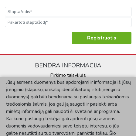
Registruotis
BENDRA INFORMACIJA
Pirkimo taisyklės
Jūsų asmens duomenys bus apdorojami ir informacija iš jūsų
Kontaktai
įrenginio (slapukų, unikalių identifikatorių ir kiti įrenginio
Privatumo politika
duomenys) gali būti bendrinama su paslaugas teikiančiomis
KLIENTAMS
trečiosiomis šalimis, jos gali ją saugoti ir pasiekti arba
minėtą informaciją gali naudoti ši svetainė ar programa.
Mano paskyra
Kai kurie paslaugų teikėjai gali apdoroti jūsų asmens
Užsakymų istorija
duomenis vadovaudamiesi savo teisėtu interesu, o jūs
SOCIALINĖ SKLAIDA
galite nesutikti su tuo tvarkydami parinktis toliau. Šio