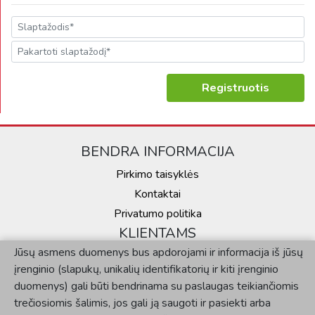
Registruotis
BENDRA INFORMACIJA
Pirkimo taisyklės
Kontaktai
Privatumo politika
Jūsų asmens duomenys bus apdorojami ir informacija iš jūsų
KLIENTAMS
įrenginio (slapukų, unikalių identifikatorių ir kiti įrenginio
duomenys) gali būti bendrinama su paslaugas teikiančiomis
Mano paskyra
trečiosiomis šalimis, jos gali ją saugoti ir pasiekti arba
Užsakymų istorija
minėtą informaciją gali naudoti ši svetainė ar programa.
SOCIALINĖ SKLAIDA
Kai kurie paslaugų teikėjai gali apdoroti jūsų asmens