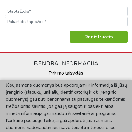
Registruotis
BENDRA INFORMACIJA
Pirkimo taisyklės
Jūsų asmens duomenys bus apdorojami ir informacija iš jūsų
Kontaktai
įrenginio (slapukų, unikalių identifikatorių ir kiti įrenginio
Privatumo politika
duomenys) gali būti bendrinama su paslaugas teikiančiomis
KLIENTAMS
trečiosiomis šalimis, jos gali ją saugoti ir pasiekti arba
minėtą informaciją gali naudoti ši svetainė ar programa.
Mano paskyra
Kai kurie paslaugų teikėjai gali apdoroti jūsų asmens
Užsakymų istorija
duomenis vadovaudamiesi savo teisėtu interesu, o jūs
SOCIALINĖ SKLAIDA
galite nesutikti su tuo tvarkydami parinktis toliau. Šio